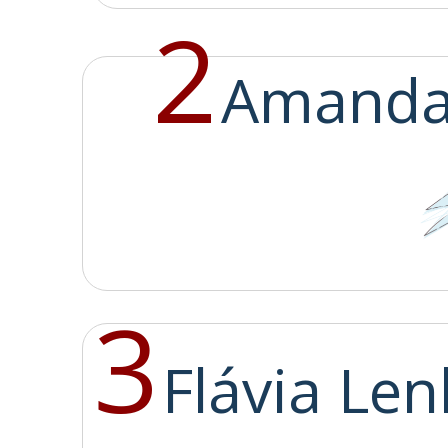
2
Amanda
3
Flávia Le