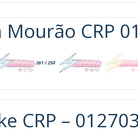
 Mourão CRP 0
261 / 250
nke CRP – 01270