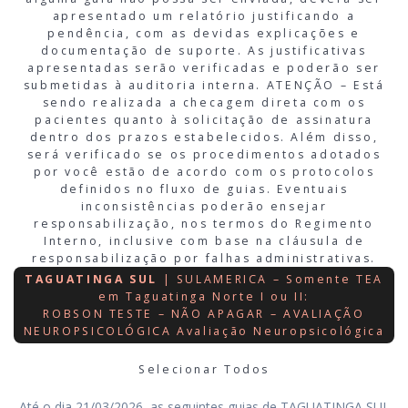
apresentado um relatório justificando a
pendência, com as devidas explicações e
documentação de suporte. As justificativas
apresentadas serão verificadas e poderão ser
submetidas à auditoria interna. ATENÇÃO – Está
sendo realizada a checagem direta com os
pacientes quanto à solicitação de assinatura
dentro dos prazos estabelecidos. Além disso,
será verificado se os procedimentos adotados
por você estão de acordo com os protocolos
definidos no fluxo de guias. Eventuais
inconsistências poderão ensejar
responsabilização, nos termos do Regimento
Interno, inclusive com base na cláusula de
responsabilização por falhas administrativas.
TAGUATINGA SUL
| SULAMERICA – Somente TEA
em Taguatinga Norte I ou II:
ROBSON TESTE – NÃO APAGAR – AVALIAÇÃO
NEUROPSICOLÓGICA Avaliação Neuropsicológica
Selecionar Todos
Até o dia 21/03/2026, as seguintes guias de TAGUATINGA SUL