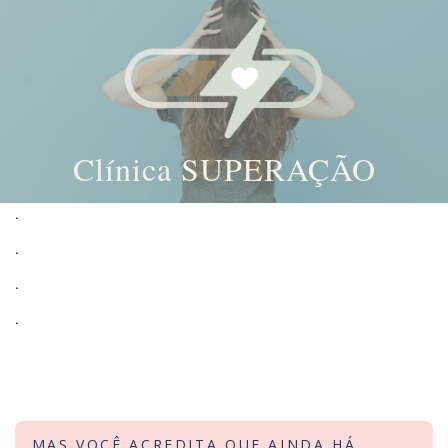
Clínica SUPERAÇÃO
Skip
.
to
.
content
.
.
MAS VOCÊ ACREDITA QUE AINDA HÁ