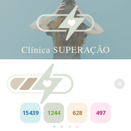
Clínica SUPERAÇÃO
Skip
.
to
.
content
.
.
15439
1244
628
497
★
★
★
☆