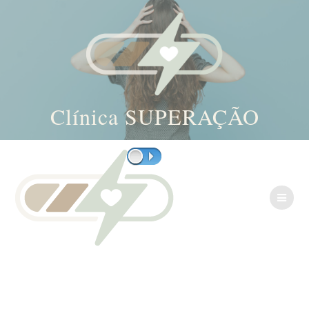
Clínica SUPERAÇÃO
/
Skip
to
content
DE
…
╰(*´︶`*)╯
Selecione um formulário válido
(っ ᵔ ᴗ ᵔ )っ