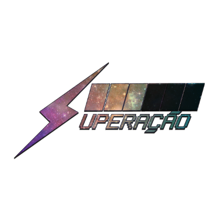
BARRA DE ENERGIA
COMO UMA
SE ESVAZIA… E SE ENCHE…,
H U M A N O
… CAIR É TÃO
QUANTO LEVANTAR É!
¯_( ͡▀̿ ̿ ‿ ͡▀̿ ̿ )_/¯